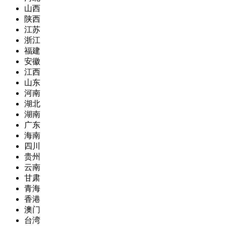
山西
陕西
江苏
浙江
福建
安徽
江西
山东
河南
湖北
湖南
广东
海南
四川
贵州
云南
甘肃
青海
香港
澳门
台湾