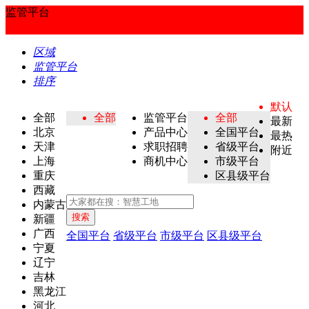
监管平台
区域
监管平台
排序
默认
全部
全部
监管平台
全部
最新
北京
产品中心
全国平台
最热
天津
求职招聘
省级平台
附近
上海
商机中心
市级平台
重庆
区县级平台
西藏
内蒙古
搜索
新疆
广西
全国平台
省级平台
市级平台
区县级平台
宁夏
辽宁
吉林
黑龙江
河北