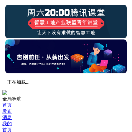
正在加载...
全局导航
首页
发布
消息
我的
首页