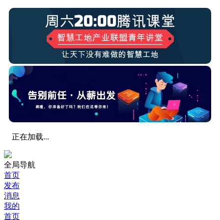
正在加载...
全局导航
首页
发布
消息
我的
首页