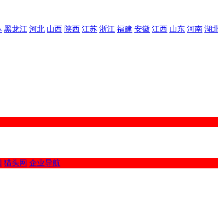
林
黑龙江
河北
山西
陕西
江苏
浙江
福建
安徽
江西
山东
河南
湖
闻
猎头网
企业导航