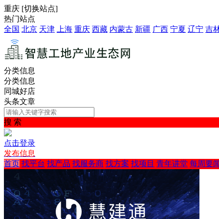
重庆
[
切换站点
]
热门站点
全国
北京
天津
上海
重庆
西藏
内蒙古
新疆
广西
宁夏
辽宁
吉
分类信息
分类信息
同城好店
头条文章
搜 索
点击登录
发布信息
首页
找平台
找产品
找服务商
找方案
找项目
青年讲堂
每周要