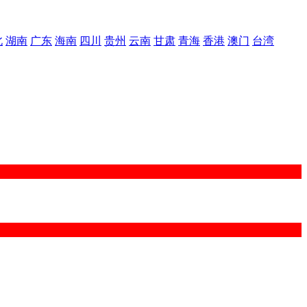
北
湖南
广东
海南
四川
贵州
云南
甘肃
青海
香港
澳门
台湾